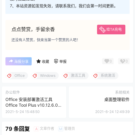
7、本站资源如发现失效，请联系我们，我们会第一时间更新。
点点赞赏，手留余香
给TA充电
还没有人赞赏，快来当第一个赞赏的人吧！
0
0
海报分享
收藏
举报
Office
Windows
激活工具
系统激活
办公软件
系统相关
Office 安装部署激活工具
桌面整理软件
Office Tool Plus v10.12.6.0
中文版
2021-5-24 15:48:50
2021-6-24 12:49:39
79 条回复
文章作者
管理员
A
M