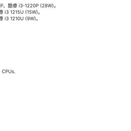
0P、酷睿 i3-1220P (28W)。
i3 1215U (15W)。
i3 1210U (9W)。
0 CPUs.