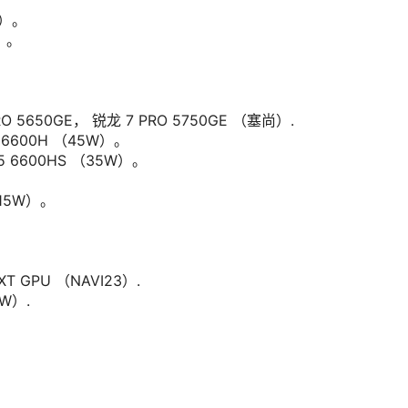
3）。
）。
RO 5650GE， 锐龙 7 PRO 5750GE （塞尚）.
 6600H （45W）。
5 6600HS （35W）。
（15W）。
XT GPU （NAVI23）.
0W）.