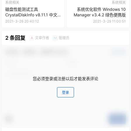
系统相关
系统相关
磁盘性能测试工具
系统优化软件 Windows 10
CrystalDiskInfo v8.11.1 中文
Manager v3.4.2 绿色便携版
便携版
2021-3-26 20:40:12
2021-3-29 11:00:51
2 条回复
文章作者
管理员
A
M
欢迎您，新朋友，感谢参与互动！
确认修改
您必须登录或注册以后才能发表评论
登录
提交