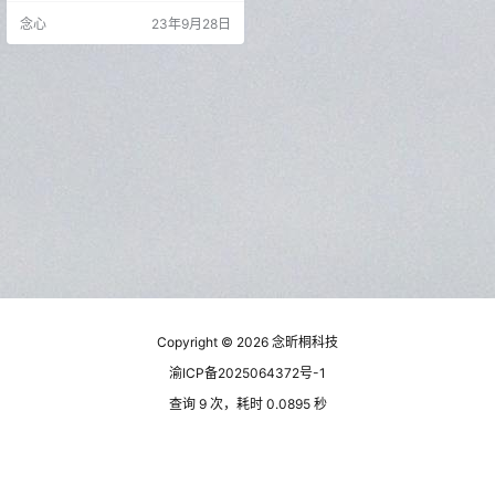
纯净，涵盖的小说类型丰富，满足
念心
23年9月28日
用户需求。 软件分为五个界面，分
别为书架，书城，寻书，和我的页
面，福利没啥好介绍的，因为念心
这款是没有广子的。 书架，顾名思
义，就是存放你喜欢的书籍，你可
以将你喜欢的书籍添加至书架，后
续打开工具点击即可阅读。 书城，
这里…
Copyright © 2026
念昕桐科技
渝ICP备2025064372号-1
查询 9 次，耗时 0.0895 秒