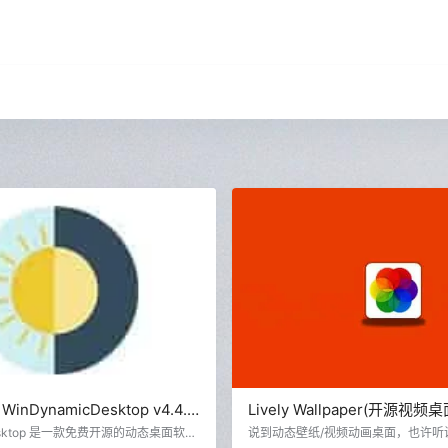
nDynamicDesktop v4.4.0
Lively Wallpaper(开源视频
态桌面软件
Desktop 是一款免费开源的动态桌面软
说到动态壁纸/视频动画桌面，也许听说过W