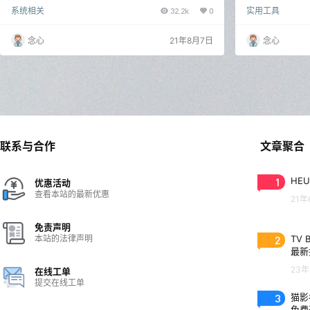
aper Engine，相信大家对它也不陌生，wallpaper engi
件，将 macOS 
系统相关
32.2k
0
实用工具
ne是一款非常专业的电脑动态壁纸设置软件，通过wall
软件能根据时间
paper engine可以将任何格式的视频，音频，图片，动
多的高清壁纸包可以
画等资源设置为电脑桌面，这样就能够使我们的电脑桌
esktop 是一款
念心
21年8月7日
念心
面变得与众不同。而且，该软件并不会占据过多的电脑
根据时间动态变化
内存，不会影响电脑性能。 Wallpaper Engine 念…
s 10 系统中；Wi
联系与合作
文章聚合
1
HEU
优惠活动
查看本站的最新优惠
21年
免责声明
本站的法律声明
2
TV 
最新
23年
在线工单
提交在线工单
3
猫影视
免费