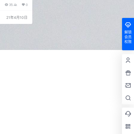
的王者，素材资源
35.4k
0
想花钱，想体验动
llpaper是很
的大量动态壁纸
21年4月10日
、Unity程序和
ws桌面，效果相当
解锁
会员
权限