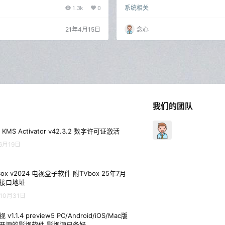
动态桌面功能移植到 Windows 10 中，
gine这个神器可以说是动态桌面软件
1.3k
0
系统相关
，自动切换壁纸，并且软件提供了非常
最丰富，遗憾的是收费软件。如果不
供选择。 软件介绍 WinDynamicD
态桌面的华丽效果，开源免费的LivelyWa
动态桌面软件，软件将 macOS Mojave
好的替代品。除了下载网上别人制作
21年4月15日
念心
的沙漠壁纸效果完美移植到 Window
外，还可以将自己的高清视频、GIF动画
nDynamicDe…
HTML动画页面等素材设置为Windo
酷…… Lively…
我们的团队
 KMS Activator v42.3.2 数字许可证激活
6月19日
Box v2024 电视盒子软件 附TVbox 25年7月
接口地址
10月31日
 v1.1.4 preview5 PC/Android/iOS/Mac版
开源的影视软件 影视源已备好