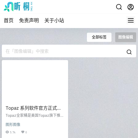
首页
免责声明
关于小站
全部标签
图像编辑
Topaz 系列软件官方正式版
+ 汉化文件
Topaz全家桶是美国Topaz旗下推出
的系列产品，软件基于强大人工智
图形图像
驱动引擎和图像处理技术受到不少
设计爱好者的青睐与追捧，更加放
5.7k
0
肆的放心创作。使用所有Topaz产品