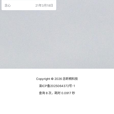
丰富您的工作流程！TopazGigapix
念心
21年3月18日
elAI-图像无损放大软件TopazGigap
ixelAI是Topaz旗下推出的一款强大
的图像无损放大软件。基于AI人工智
能图像处理技术恢复图像中的真实
细节增强实际锐度，在无损的情况
下进行图
Copyright © 2026
念昕桐科技
渝ICP备2025064372号-1
查询 8 次，耗时 0.0917 秒