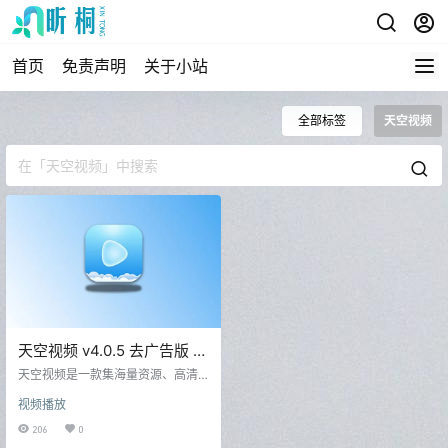
首页
免责声明
关于小站
全部标签
天空视频
天空视频 v4.0.5 去广告版 影
视软件
天空视频是一款集海量资源、高清
播放、个性化推荐和便捷操作于一
视频播放
体的手机影视软件，无论你是想追
剧、看综艺，还是探索新内容，天
206
0
空视频都能提供多样化的选择。其