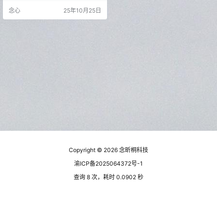
简洁的设计和高效的性能，使其成
念心
25年10月25日
为许多用户的首选，如果你正在寻
找一款稳定、安全且功能全面的视
频播放软件，天空视频无疑是一个
值得尝试的选择。 软件支持4K观
影，资源非常丰富，支持多线路观
影，已去除所有广告，播放非常流
畅不卡顿。 修改说明 去除广告 优
化…
Copyright © 2026
念昕桐科技
渝ICP备2025064372号-1
查询 8 次，耗时 0.0902 秒