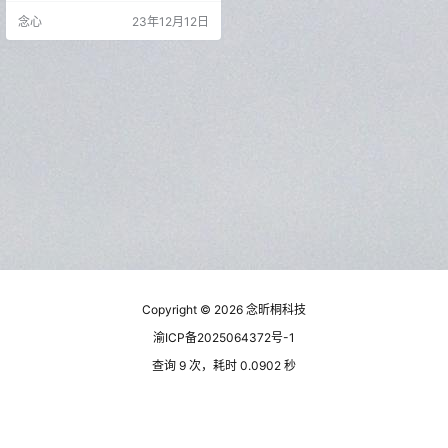
励用户共同贡献垃圾清理规则，实
念心
23年12月12日
现一键消灭手机垃圾的目标。安卓
清理君是您手机内存管理的得力助
手，确保您的设备保持高效运行。
软件介绍 支持微信、QQ、抖音、快
手专清，开机定时清理功能来袭，
省时又省心。垃圾规则、重要文件
规则全部支持云端实时同步更新，
数据更…
Copyright © 2026
念昕桐科技
渝ICP备2025064372号-1
查询 9 次，耗时 0.0902 秒