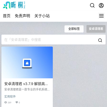
首页
免责声明
关于小站
全部标签
安卓清理君
安卓清理君 v3.7.9 解锁高级
版 手机垃圾清理
安卓清理君是一款专业的手机系统
清理工具，帮助您轻松清理手机垃
实用软件
圾，包括微信缓存、重复文件和空
文件夹等，以释放宝贵的存储空
389
0
间，让您的设备更加整洁。我们鼓