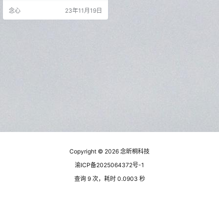
内存垃圾清理工具还支持访问安卓1
念心
23年11月19日
3的/Android/data目录，清理缓存
并提供文件管理功能。立即体验雪
豹速清，让您的手机保持清爽！ 新
版变化 2023.11.17 v2.5.6 【新增】
适配小米14（安卓14）/Android/da
ta应用…
Copyright © 2026
念昕桐科技
渝ICP备2025064372号-1
查询 9 次，耗时 0.0903 秒