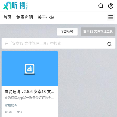
首页
免责声明
关于小站
全部标签
安卓13 文件管理工具
雪豹速清 v2.5.6 安卓13 文
件管理清理工具
雪豹速清App是一款备受好评的免费
安卓垃圾清理工具，由念心小站整
实用软件
理发布。它具有自动扫描全盘、快
速扫描速度和智能文件分类等特色
416
0
功能，可一键清理垃圾。此安卓11