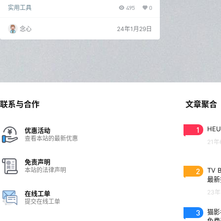
具，集打包配置和部署为一体。这一高级工具不仅功能
实用工具
495
0
丰富，还无需用户具备任何安装脚本知识，即可轻松创
建符合Windows Installer安装规范的高质量MSI和MSP
安装包。简化您的部署流程，提高效率，是您打包和配
念心
24年1月29日
置需求的理想选择。 新版变化 Advanced Installer Blo
ghttps://www.advancedin…
联系与合作
文章聚合
1
HEU
优惠活动
查看本站的最新优惠
21年
免责声明
本站的法律声明
2
TV 
最新
23年
在线工单
提交在线工单
3
猫影视
免费