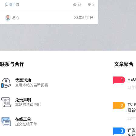
捷启动工具，Dawn Launcher 是作者参考音速启动开
实用工具
471
0
发出来的软件，它可以帮助用户在任务栏中快速启动程
序，文件夹，网址，脚本等，支持拖拽添加，定制快捷
键，支持各种主题，支持多种语言，支持搜索和排序等
念心
23年3月1日
功能，可以大大提高您的工作效率。 Dawn Launcher
支持修改界面右侧项目布局为平铺、列表、修改界面右
侧项目图标显示为大、…
联系与合作
文章聚合
1
HEU
优惠活动
查看本站的最新优惠
21年
免责声明
本站的法律声明
2
TV 
最新
23年
在线工单
提交在线工单
3
猫影视
免费