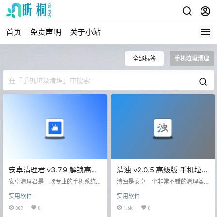
首页
免责声明
关于小站
全部标签
手机垃圾清理
安卓清理君 v3.7.9 解锁高级
清浊 v2.0.5 高级版 手机垃圾
版 手机垃圾清理
清理
安卓清理君是一款专业的手机系统
清浊是安卓一个非常不错的清理类
清理工具，帮助您轻松清理手机垃
应用，简约的界面，实用性很强，
实用软件
实用软件
圾，包括微信缓存、重复文件和空
可以通过加载任务完成所需要的清
文件夹等，以释放宝贵的存储空
理，支持快速清理垃圾还有系统垃
389
0
1.6k
0
间，让您的设备更加整洁。我们鼓
圾，包括卸载残留空文件夹以及应