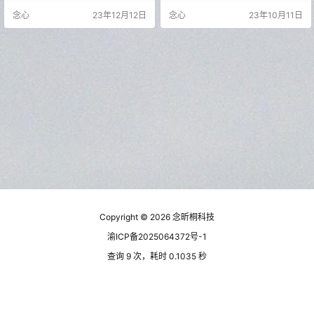
励用户共同贡献垃圾清理规则，实
用缓存等，轻松释放手机空间，支
念心
23年12月12日
念心
23年10月11日
现一键消灭手机垃圾的目标。安卓
持按照目录来清除，非常之方便。
清理君是您手机内存管理的得力助
已解锁高级版！ 更新日志 2023.10.
手，确保您的设备保持高效运行。
05 v2.0.3 自动清理 完成不了修复
软件介绍 支持微信、QQ、抖音、快
文件转移 选文件闪退修复 进不了界
手专清，开机定时清理功能来袭，
面闪退 修复 安卓14 文件监听闪退修
省时又省心。垃圾规则、重要文件
复 文件分类分析 闪退修复 还有…
规则全部支持云端实时同步更新，
数据更…
Copyright © 2026
念昕桐科技
渝ICP备2025064372号-1
查询 9 次，耗时 0.1035 秒