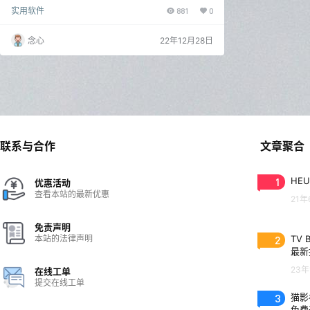
会遇到方言的问题，很多地方的方言还是很难懂的，如
实用软件
881
0
果你想要与本地人沟通无障碍，那么用这款软件学习还
是非常不错的选择。 方言通（安卓） 方言通是有丰富
方言对话和方言听力的软件，汇集了各种不同类型的方
念心
22年12月28日
言提供给大家，涵盖了日常用语，生活用语等分类，情
景对话练习让你与本地人沟通无障碍。 安装后打开就是
方言分类！没有广告，而且超多方言应有尽有。有粤
语、上海话、闽…
联系与合作
文章聚合
1
HEU
优惠活动
查看本站的最新优惠
21年
免责声明
本站的法律声明
2
TV 
最新
23年
在线工单
提交在线工单
3
猫影视
免费