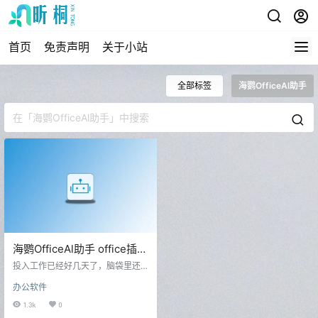
首页
免责声明
关于小站
全部标签
海鹦OfficeAl助手
海鹦OfficeAl助手 office插件
效率神器
投入工作已经好几天了，脑袋里还
是春节期间的画面，工作效率也有
办公软件
些降低了，不过念心今天给大家分
享的就是提升工作效率的工具。 自
1.3k
0
从去年AI盛行后，现在要是不往AI靠