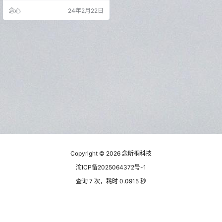
拢，就显得格格不入了，今天给大
念心
24年2月22日
家带来的是一款office插件，是GitH
ub上面的开源项目，完全免费并且
功能非常强大。 海鹦OfficeAl助手
（PC） 这个工具是一个可以挂载到
office的AI插件，好像WPS也可以，
不过我没用WPS就不演…
Copyright © 2026
念昕桐科技
渝ICP备2025064372号-1
查询 7 次，耗时 0.0915 秒