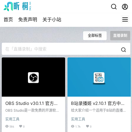
首页
免责声明
关于小站
全部标签
直播录制
OBS Studio v30.1.1 官方
B站录播姬 v2.10.1 官方中文
版，支持三个平台一起直播
免费版
OBS Studio是一款免费的开源软
给大家介绍一个适用于B站的直播录
(免费录屏直播工具)
件，适用于直播和视频录制。这款
制工具——B站录播姬。它使用简
实用工具
实用工具
软件非常受那些希望录制或直播计
单，功能强大，可以自动为你录制
算机屏幕、网络摄像头、游戏画面
每一个直播。只需要添加主播的直
584
0
1.7k
0
以及实时声音录制与混合等多种来
播号，当主播开播时，软件就能自