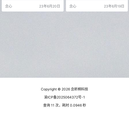
源内容的用户欢迎。 OBS Studio支
动开始录制，非常方便。 与其他录
念心
23年6月20日
念心
23年6月19日
持多种平台，包括Windows,macOS
制软件不同，B站录播姬直接从B站
和Linux。此外，它还可以与多种直
服务器下载直播画面数据，而不是
播平台互动，例如Twitch、YouTub
通过录屏的方式。所以，即使你不
e和Facebook Gaming等。 以下是
用一直开着直播窗口录制，也可以
OBS Studio的一些主要功能…
去刷视频或玩游戏，完全不会影响
你的屏幕使用。 此外，录播姬支持
同时录制多个直播间，不需要人工
等…
Copyright © 2026
念昕桐科技
渝ICP备2025064372号-1
查询 11 次，耗时 0.0946 秒