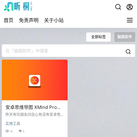
首页
免责声明
关于小站
全部标签
脑图软件
安卓思维导图 XMind Pro
v23.08.04230 内购特别版
昨天有位朋友问念心有没有安卓免
费版的XMind脑图软件；众所周
实用工具
知，脑图软件在工作中能大大的提
高我们的工作效率，今天念心便给
1k
0
大家分享一下。 XMind 是款强大好