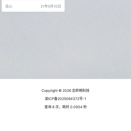
用的思维导图软件，关于 XMind 最
念心
21年5月10日
大的好消息就是终于和谐了国内流
氓代理商，官方正式宣布收回国内
流氓公司代理权，浪子终于回头
了。 作为一款效率工具，Xmind 已
经发布了苹果（手机、电脑）、Win
dows、安卓平台的客户端，做到了
全平台覆…
Copyright © 2026
念昕桐科技
渝ICP备2025064372号-1
查询 8 次，耗时 0.0934 秒