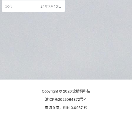
和TV端的。 这个软件里面有很多很
念心
24年7月10日
多学习类的视频，还有很多可以让
孩子增长知识、开发智力的视频，
都特别特别适合小孩子看。 还能根
据孩子的年龄和岁数来设置，这样
软件就能自动推荐适合你家孩子的
内容了，特别方便！ 这个软件需要
手机验证码登录才能正常使用。 …
Copyright © 2026
念昕桐科技
渝ICP备2025064372号-1
查询 9 次，耗时 0.0937 秒