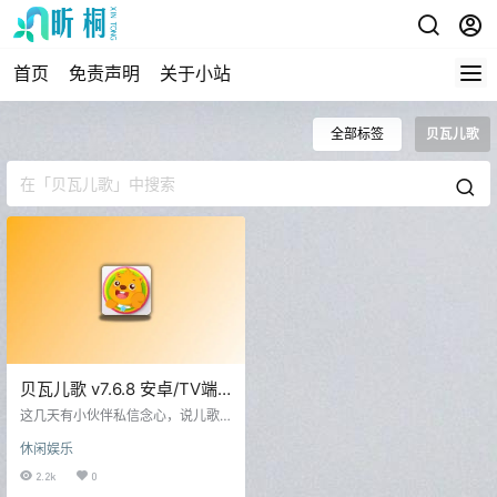
首页
免责声明
关于小站
全部标签
贝瓦儿歌
贝瓦儿歌 v7.6.8 安卓/TV端
会员版
这几天有小伙伴私信念心，说儿歌
软件会员费太高了，有没有免费可
休闲娱乐
以用的，今天就分享一个带孩子的
家长们必备的软件，BW儿歌，本次
2.2k
0
分享的是会员版，并且包含了安卓