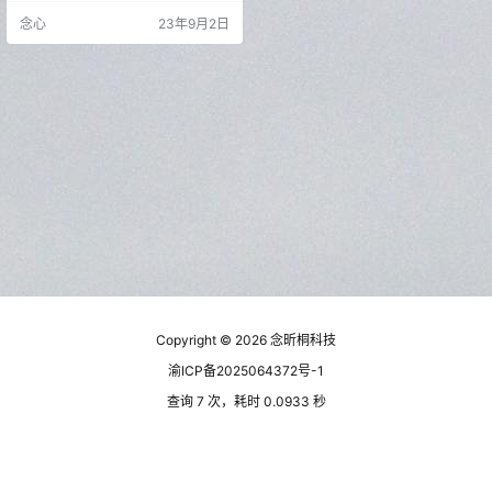
体验尽在您的电脑。 特点描述 酷我
念心
23年9月2日
音乐PC版 v9.3.0.0 W4 / v8.7.7 BC
S37 去广告破解豪华VIP绿色版 ☑
反汇编处理，破解豪华VIP会员，显
示尊贵身份标识，畅享豪华VIP特权
├—试听完整版会员歌曲及无损音
质、下载付…
Copyright © 2026
念昕桐科技
渝ICP备2025064372号-1
查询 7 次，耗时 0.0933 秒