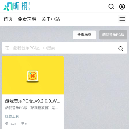
首页
免责声明
关于小站
全部标签
酷我音乐PC版
酷我音乐PC版_v9.2.0.0_W6
去广告VIP破解版
酷我音乐PC版（酷我播放器）是腾
讯旗下的音乐播放器，2023最新版
媒体工具
提供无损音质正版歌曲在线试听，
支持蝰蛇音效、AI智能音效以及听歌
18.2k
0
识曲功能。酷我音乐，高品质音乐