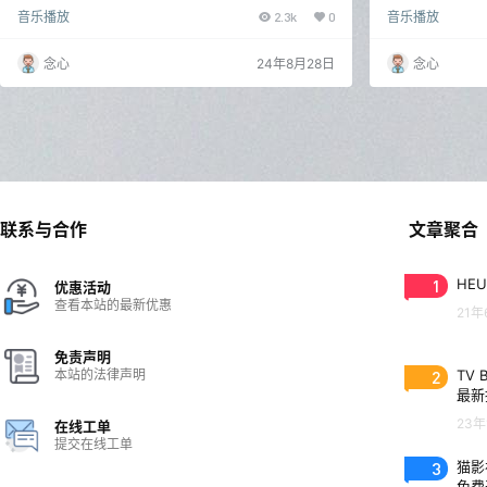
复活版歌词适配，这款工具页面原汁原味，但不是原来
持臻品母带，直达
音乐播放
2.3k
0
音乐播放
的开发者那个版本了。 应该是由大佬修改而来，用来缅
才不到3M，可谓
怀的，除云盘功能无法使用外，其余所有功能都正常，
专门下载歌曲的
像批量下载，MV下载等都没问题。 支持下载的同时写
替代的工具，里
念心
24年8月28日
念心
入标签，也就是包含标题歌手、专辑、封面和歌词等信
主要还是下载。
息。 支持在线听和导入其他平台的歌单，随便搜一首周
到了就能直接下
董的歌，点击可以选择下载和播放，最高支持无损音
选到“母带”级别
质，支持播放…
实没…
联系与合作
文章聚合
1
HEU
优惠活动
查看本站的最新优惠
21年
免责声明
本站的法律声明
2
TV 
最新
23年
在线工单
提交在线工单
3
猫影视
免费