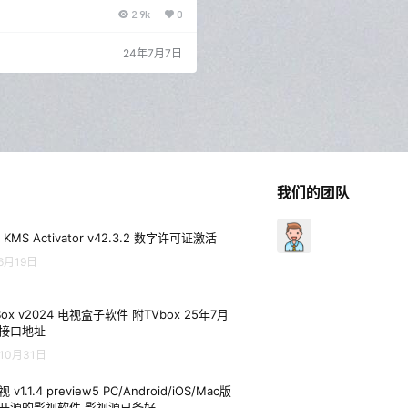
大厂SVIP权限非常牛，并且软件大小
2.9k
0
极致简约，非常推荐。 听心 听心是个
软件，可以说是歌词适配倒下后最完美
面有两个搜索歌曲的来源，可以试听，
24年7月7日
 你要是想下载什么歌，就直接搜索，搜
载。而且你还可以自己选音质，最高能
的（不过，我要提醒一下，大部分人其
我们的团队
 KMS Activator v42.3.2 数字许可证激活
6月19日
Box v2024 电视盒子软件 附TVbox 25年7月
接口地址
10月31日
 v1.1.4 preview5 PC/Android/iOS/Mac版
开源的影视软件 影视源已备好