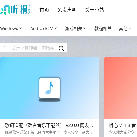
首页
免责声明
关于小站
Windows
Android/TV
游戏相关
教程相关
其他
歌词适配（改名音乐下载器） v2.0.0 网友修
听心 v1.1
复版 音乐下载神器
配
距离歌词适配下架已经有大半年了，今天分享一款大佬
今天给大家分享