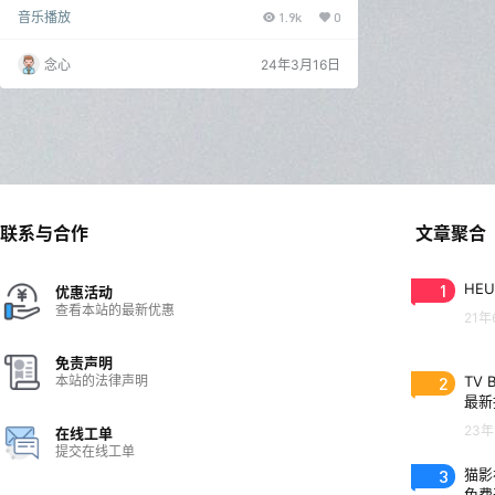
这次给大家带来的是一款很不错的听音乐软件，完全免
音乐播放
1.9k
0
费，支持听无损，音源很全面。 轻听（安卓） 这款软
件已经有很久了，不过这次是升级版全新发布的，功能
很强大，支持各大平台的歌单导入，只有一个开屏广子​
念心
24年3月16日
。 ​软件很简单，没有多余的页面，顶部就是各大平台的
资源，可以随意选择，点击歌单管理就可以导入其他软
件的歌单，不会导入的可以点击查看导入说明。 点击左
上角的…
联系与合作
文章聚合
1
HEU
优惠活动
查看本站的最新优惠
21年
免责声明
本站的法律声明
2
TV 
最新
23年
在线工单
提交在线工单
3
猫影视
免费