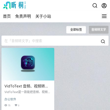
首页
免责声明
关于小站
全部标签
音频转文字
VidToText 音频、视频转换
成文字的神器
VidToText是一款能把音频、视频转
换成文字的神器。软件是绿色版压
办公软件
缩包形式的，默认安装了一个小的
模型，念心测试的也是这个模型，
75
0
大家有需要的可以自己下载其他模