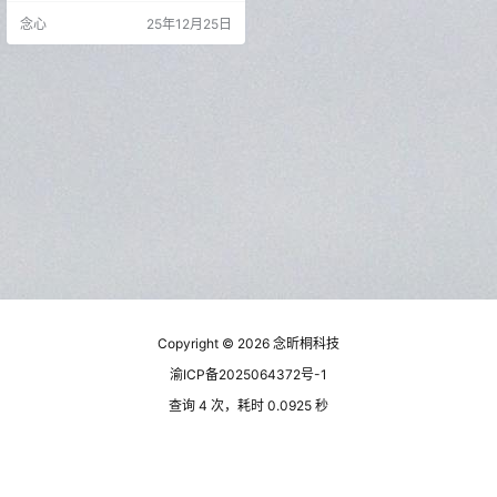
型，正常这个小模型就已经够日常
念心
25年12月25日
使用了。 软件使用非常简单，直接
解压后选择你需要转写的文件就可
以了，支持几乎所有的主流音频格
式，非常不错，像大家需要整理会
议纪要啥的都可以用这个，虽然现
在有很多AI都支持，但这个完全免费
还要啥自行车呢。 念心粗…
Copyright © 2026
念昕桐科技
渝ICP备2025064372号-1
查询 4 次，耗时 0.0925 秒