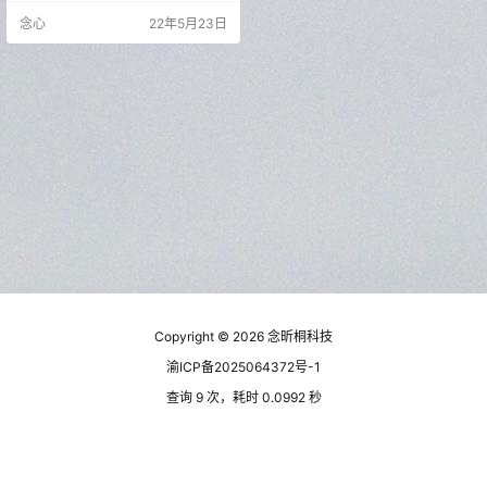
或专业用户都能轻松设计制作。 除
念心
22年5月23日
了内置大量的模版，BluffTitler iTV
还支持大量的特效，比如各种纹理
效果、各种扭曲效果、各种跳动飞
行效果等。 BluffTitler Ultimate软
件截图 网站发布的Blu…
Copyright © 2026
念昕桐科技
渝ICP备2025064372号-1
查询 9 次，耗时 0.0992 秒