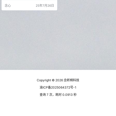
过多复杂操作，适合批量短视频、
念心
25年7月26日
小白用户粗略剪辑等场景领域。虽
然市面上已有相相似功能的应用，
无奈有限制的占多数，故均不在此
帖的推荐及讨论范围之内。 而此款
简洁免广告，免费无登录，功能无
限制，开箱即可用。 电脑端已正式
推出…
Copyright © 2026
念昕桐科技
渝ICP备2025064372号-1
查询 7 次，耗时 0.0913 秒