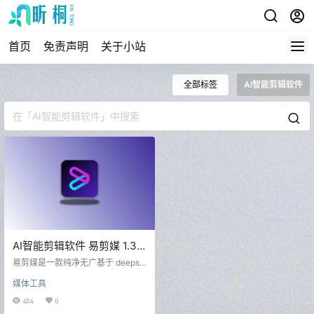
首页
免责声明
关于小站
全部标签
AI智能剪辑软件
AI智能剪辑软件 易剪媒 1.3.5
中文版
易剪媒是一款纯净无广基于 deepse
ek 对话式的 AI 自动剪视频程序。其
媒体工具
只需根据描述的要求以处理命令的
形式交给 AI 自动输出即可，基于 D
454
0
S-V3 视频模型进行分析推理。无需