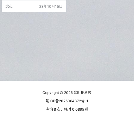
成，等个大概10秒左右，软件就自
念心
23年10月15日
动生成出来一张小猫图片，效果还
是蛮不错的。 软件还有很多提示词
模板，大家可以直接点击模板生
成，不过用别人的模板自然也没啥
意思，所以最好还是大家凭借直接
的想象力来就行创作。 还有一个头
像生成功能，直接上传10-20…
Copyright © 2026
念昕桐科技
渝ICP备2025064372号-1
查询 8 次，耗时 0.0895 秒