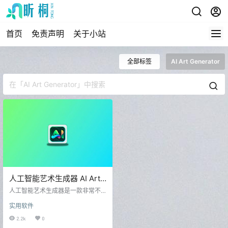
首页
免责声明
关于小站
全部标签
AI Art Generator
人工智能艺术生成器 AI Art
Generator_v1.2.2 去除限制
人工智能艺术生成器是一款非常不
版
得的AI图像生成工具，支持描述词生
实用软件
成，还支持图生图功能，念心就简
单的给大家演示一下。 念心在软件
2.2k
0
中输入了关键词小猫，直接点击生