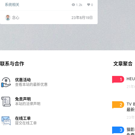
工具。念心带来的这款Clavier+软件功能强大全面，简
系统相关
1.2k
0
单易操作，使用后可以帮助用户更轻松便捷的进行键盘
快捷键设置操作，非常高效实用，给用户提供很多使用
便利。 将允许您创建键盘快捷键使用任何键，包括Win
念心
23年8月19日
dows键（约Space键），来启动程序，写文字，显示
网站。有需要的朋友欢迎来下载使用。 软件特色 Clavi
er +是一款由Guillau…
联系与合作
文章聚合
1
HEU
优惠活动
查看本站的最新优惠
21年
免责声明
本站的法律声明
2
TV 
最新
23年
在线工单
提交在线工单
3
猫影视
免费