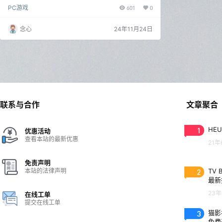
诸神。这是一款身临其境的单人 RPG 游戏，你将在游
PC游戏
601
0
戏中成为备受景仰的领导者。 实机演示 1第一段2第二
段3第三段 游戏截图 版本说明 v20241121|容量90.4G
B|官方简体中文|支持键盘.鼠标.手柄|赠多项修改器 访
念心
24年11月24日
客获取 夸克网盘下载 更多获取地址
联系与合作
文章聚合
1
HEU
优惠活动
查看本站的最新优惠
21年
免责声明
本站的法律声明
2
TV 
最新
23年
在线工单
提交在线工单
3
猫影视
免费