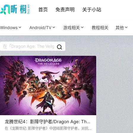
首页
免责声明
关于小站
Windows
Android/TV
游戏相关
教程相关
其他
龙腾世纪4：影障守护者/Dragon Age: The
Veilguard 免Steam 解压即撸
在《龙腾世纪: 影障守护者》中团结影障守护者，对抗