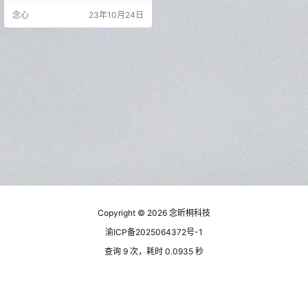
输入自己的电子邮件地址即可使
念心
23年10月24日
用。请注意，FairEmail不支持非标
准协议，如Microsoft Exchange We
b服务和Microsoft ActiveSync。 软
件特色 功能齐全100%开源面向·隐
私的无…
Copyright © 2026
念昕桐科技
渝ICP备2025064372号-1
查询 9 次，耗时 0.0935 秒