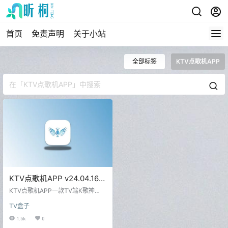
首页
免责声明
关于小站
全部标签
KTV点歌机APP
KTV点歌机APP v24.04.16
去会员版 电视KTV神器
KTV点歌机APP一款TV端K歌神
器，由念心小站整理发布，软件当
TV盒子
做音乐播放器听音乐也可以，当你
第一次打开软件时，需要耐心等待
1.5k
0
资源加载完成。看到下面的界面