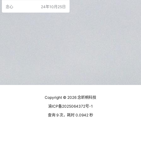
时，不要着急，稍等片刻即可。 这
念心
24年10月25日
个软件跟KTV里的点歌机非常相
似，你可以搜索歌曲，也可以根据
不同的分类找到你想要的歌曲。无
论你想听什么，都可以直接搜索，
或者按照歌名、歌手或排行榜进行
筛选！ 这个MV的画面感觉一般般，
但是歌曲的音质挺棒的，按一下就
能…
Copyright © 2026
念昕桐科技
渝ICP备2025064372号-1
查询 9 次，耗时 0.0942 秒