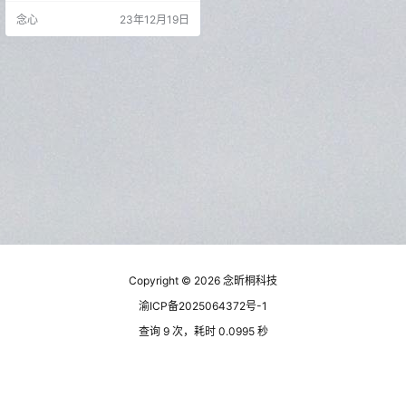
件，软件本身没有任何东西，打开
念心
23年12月19日
默认是英文，可以在设置中修改为
中文。 插件开发者已经给大家内置
好了，需要安装相应的插件才能使
用，只需要大家在扩展仓库中安装
即可使用。 安装好插件后，各类资
源全部都可以看，并且资源量也很
不错，这些功能集合在一个软…
Copyright © 2026
念昕桐科技
渝ICP备2025064372号-1
查询 9 次，耗时 0.0995 秒