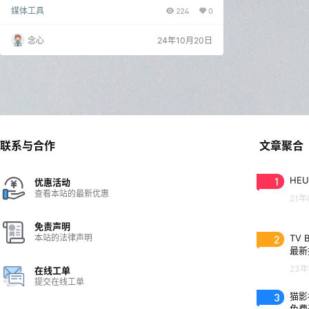
可以帮助用户将多种视频、音频、字幕等格式封装成m
媒体工具
224
0
kv格式，同时还可以查看、创建、拆分、编辑、复用、
混流、合并、及提取mkv(Matroska)文件。 MKVToolN
ix能在Windows、Mac OS X和Linux上运行的跨平台软
念心
24年10月20日
件。它包含了各种命令行工具，可以合并和提取流、查
看信息、编辑标题和章节。而且，它还带有一个Windo
ws版的…
联系与合作
文章聚合
1
HEU
优惠活动
查看本站的最新优惠
21年
免责声明
本站的法律声明
2
TV 
最新
23年
在线工单
提交在线工单
3
猫影视
免费