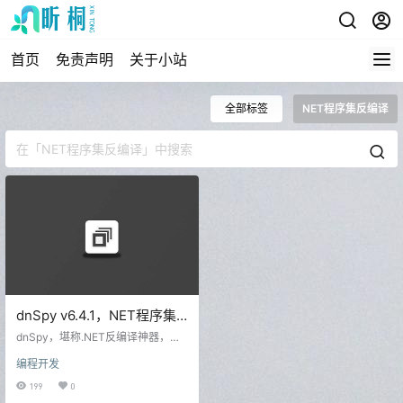
首页
免责声明
关于小站
全部标签
NET程序集反编译
dnSpy v6.4.1，NET程序集
反编译及调试工具
dnSpy，堪称.NET反编译神器，由
念心小站收集整理发布。它是由ILS
编程开发
py发展而来的免费开源的基于.NET
语言的反编译与调试工具，用于实
199
0
现.NET程序集逆向工程，可以对.NE