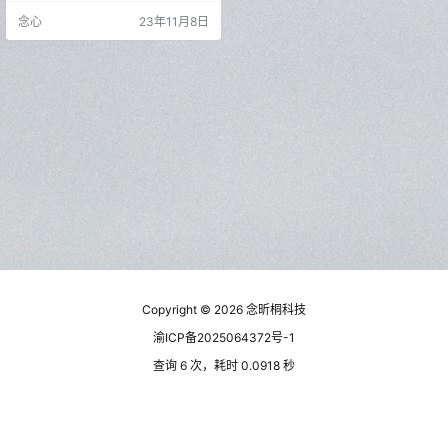
T开发的EXE和Dll程序集反编译为C
念心
23年11月8日
#源码，支持断点调试和编辑C#代
码，该项目包含反编译器，调试
器、代码编辑器等功能，可以通过
编写扩展插件的形式轻松实现功能
扩展。该工具使用的dnlib读取和写
入程序集，可以处理包含混淆代码…
Copyright © 2026
念昕桐科技
渝ICP备2025064372号-1
查询 6 次，耗时 0.0918 秒