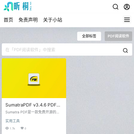
首页
免责声明
关于小站
全部标签
PDF阅读软件
SumatraPDF v3.4.6 PDF阅
读软件官方开源免费版
Sumatra PDF是一款免费开源的轻
量级PDF阅读器，体积小、速度
实用工具
快、绿色便捷、单执行文件，不写
注册表项。SumatraPDF支持打开P
1.7k
0
DF、ePub、MOBI、XPS、DjVu、