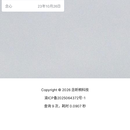
CHM、CBZ、CBR格式文件。 它的
念心
23年10月26日
优点在于简洁的界面，没有注释功
能，没有导出TXT功能，功能极度
精简，专注于PDF文件的浏览阅
读。可以查看中文PDF，除了支持p
gup/pgdn翻页外，还可以用p/n (pr
evi…
Copyright © 2026
念昕桐科技
渝ICP备2025064372号-1
查询 9 次，耗时 0.0907 秒