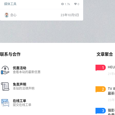
软件和视频剪辑工具。威力导演中文版采用独家的智能
媒体工具
1.7k
0
高速不失真影片输出技术SVRT，能够快速编辑和处理
视频。威力导演旗舰版(CyberLink PowerDirector Ulti
mate)支持XAVC-S和H.265/HEVC音视频编码，提供了
念心
23年10月5日
视频创作功能，让您进行深度视频编辑。 新版变化 产
品版本和最新信息 - 讯连科技支持中心http…
联系与合作
文章聚合
1
HEU
优惠活动
查看本站的最新优惠
21年
免责声明
本站的法律声明
2
TV 
最新
23年
在线工单
提交在线工单
3
猫影视
免费