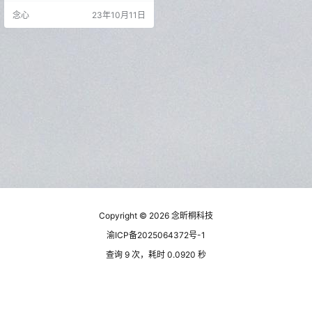
既是资源编译器 (对于 .rc 文件), 又
念心
23年10月11日
是反编译器 – 可用于查看和编辑可
执行文件(.exe; *.dll; *.scr; )等文件类
型的资源文件，以及编译资源库 (*.r
es, *.mui)，创建和编译资源脚本…
Copyright © 2026
念昕桐科技
渝ICP备2025064372号-1
查询 9 次，耗时 0.0920 秒