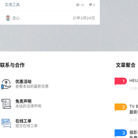
它能够可以自行的使用手指或笔快速进入射击动作。也
实用工具
1k
0
能够根据自己的需要创建自定义浮动符以放置可以执行
脚本的任何位置，或充当固定键。同时还能定义全局或
应用程序级别区域。 它允许您创建强大的鼠标手势节省
念心
21年3月24日
您的时间。性能、界面、兼容性全面提升，目前处于开
发和测试的alpha阶段，借助摇杆支持，修改器，热
键，宏，文本扩展以及内置Chrome V8 …
联系与合作
文章聚合
1
HEU
优惠活动
查看本站的最新优惠
21年
免责声明
本站的法律声明
2
TV 
最新
23年
在线工单
提交在线工单
3
猫影视
免费