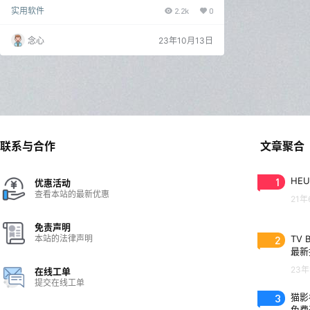
票结果得分最高的Xposed框架,LSP框架基于Rirud的A
实用软件
2.2k
0
RT挂钩框架(最初为Android Pie)提供与原版Xposed相
同的API,利用YAHFA挂钩框架,支持Android 13. Xposed
框架是一套开放源代码的、在Android高权限模式下运
念心
23年10月13日
行的框架服务，可以在不修改APK文件的情况下修改程
序的运行，基…
联系与合作
文章聚合
1
HEU
优惠活动
查看本站的最新优惠
21年
免责声明
本站的法律声明
2
TV 
最新
23年
在线工单
提交在线工单
3
猫影视
免费